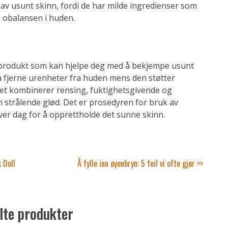
 av usunt skinn, fordi de har milde ingredienser som
e obalansen i huden.
t produkt som kan hjelpe deg med å bekjempe usunt
 å fjerne urenheter fra huden mens den støtter
et kombinerer rensing, fuktighetsgivende og
n strålende glød. Det er prosedyren for bruk av
ver dag for å opprettholde det sunne skinn.
 Doll
Å fylle inn øyenbryn: 5 feil vi ofte gjør >>
lte produkter