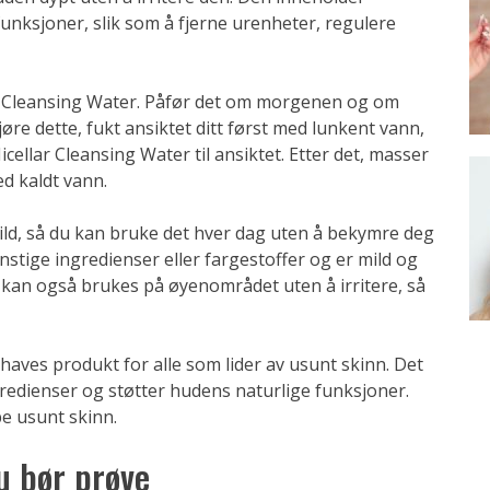
unksjoner, slik som å fjerne urenheter, regulere
ar Cleansing Water. Påfør det om morgenen og om
jøre dette, fukt ansiktet ditt først med lunkent vann,
ellar Cleansing Water til ansiktet. Etter det, masser
ed kaldt vann.
ild, så du kan bruke det hver dag uten å bekymre deg
stige ingredienser eller fargestoffer og er mild og
t kan også brukes på øyenområdet uten å irritere, så
haves produkt for alle som lider av usunt skinn. Det
ingredienser og støtter hudens naturlige funksjoner.
e usunt skinn.
u bør prøve