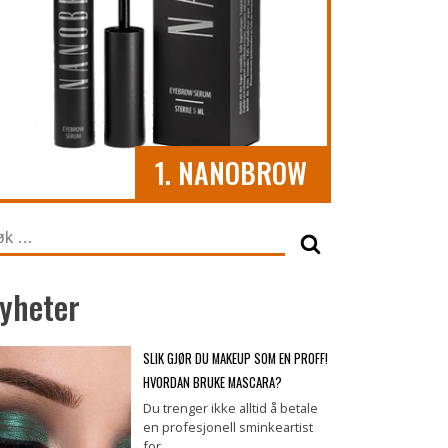
1. NANOBROW
k
er:
yheter
SLIK GJØR DU MAKEUP SOM EN PROFF!
HVORDAN BRUKE MASCARA?
Du trenger ikke alltid å betale
en profesjonell sminkeartist
for…