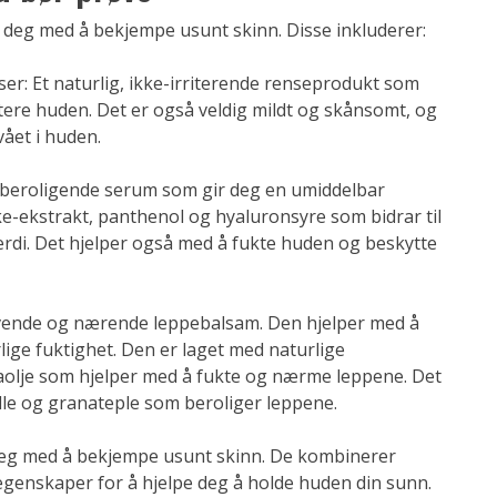
deg med å bekjempe usunt skinn. Disse inkluderer:
er: Et naturlig, ikke-irriterende renseprodukt som
itere huden. Det er også veldig mildt og skånsomt, og
vået i huden.
 beroligende serum som gir deg en umiddelbar
e-ekstrakt, panthenol og hyaluronsyre som bidrar til
rdi. Det hjelper også med å fukte huden og beskytte
givende og nærende leppebalsam. Den hjelper med å
lige fuktighet. Den er laget med naturlige
aolje som hjelper med å fukte og nærme leppene. Det
lle og granateple som beroliger leppene.
 deg med å bekjempe usunt skinn. De kombinerer
egenskaper for å hjelpe deg å holde huden din sunn.