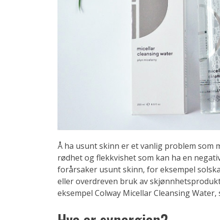
Å ha usunt skinn er et vanlig problem som m
rødhet og flekkvishet som kan ha en negati
forårsaker usunt skinn, for eksempel solska
eller overdreven bruk av skjønnhetsprodukte
eksempel Colway Micellar Cleansing Water,
Hva er synergien?