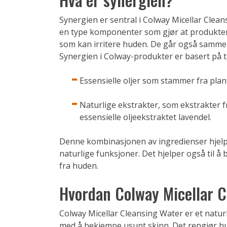
Synergien er sentral i Colway Micellar Clea
en type komponenter som gjør at produkten
som kan irritere huden. De går også samme
Synergien i Colway-produkter er basert på t
Essensielle oljer som stammer fra pla
Naturlige ekstrakter, som ekstrakter fr
essensielle oljeekstraktet lavendel.
Denne kombinasjonen av ingredienser hjel
naturlige funksjoner. Det hjelper også til å 
fra huden.
Hvordan Colway Micellar C
Colway Micellar Cleansing Water er et natur
med å bekjempe usunt skinn. Det rengjør hu