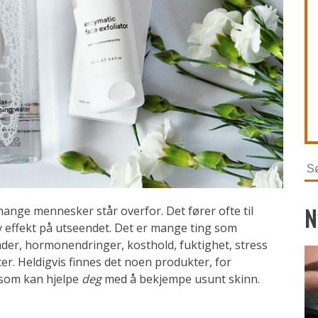
Sø
ett
N
ange mennesker står overfor. Det fører ofte til
v effekt på utseendet. Det er mange ting som
der, hormonendringer, kosthold, fuktighet, stress
r. Heldigvis finnes det noen produkter, for
 som kan hjelpe
deg
med å bekjempe usunt skinn.