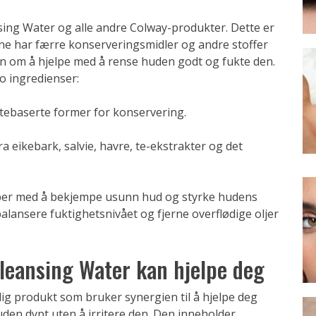
nsing Water og alle andre Colway-produkter. Dette er
e har færre konserveringsmidler og andre stoffer
n om å hjelpe med å rense huden godt og fukte den.
o ingredienser:
ntebaserte former for konservering.
a eikebark, salvie, havre, te-ekstrakter og det
per med å bekjempe usunn hud og styrke hudens
balansere fuktighetsnivået og fjerne overflødige oljer
leansing Water kan hjelpe deg
lig produkt som bruker synergien til å hjelpe deg
den dypt uten å irritere den. Den inneholder