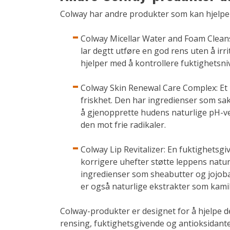
Colway har andre produkter som kan hjelpe 
Colway Micellar Water and Foam Cleans
lar degtt utføre en god rens uten å irr
hjelper med å kontrollere fuktighetsni
Colway Skin Renewal Care Complex: Et
friskhet. Den har ingredienser som sak
å gjenopprette hudens naturlige pH-ve
den mot frie radikaler.
Colway Lip Revitalizer: En fuktighets
korrigere uhefter støtte leppens natur
ingredienser som sheabutter og jojob
er også naturlige ekstrakter som kami
Colway-produkter er designet for å hjelpe
rensing, fuktighetsgivende og antioksidant