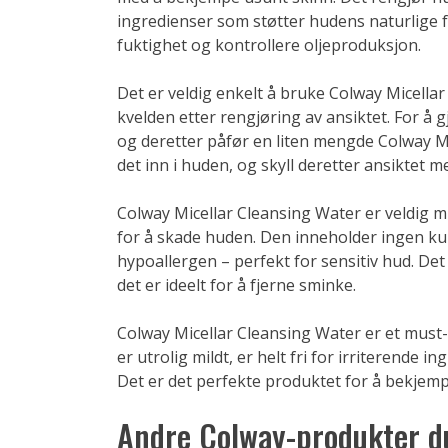
ingredienser som støtter hudens naturlige f
fuktighet og kontrollere oljeproduksjon.
Det er veldig enkelt å bruke Colway Micell
kvelden etter rengjøring av ansiktet. For å g
og deretter påfør en liten mengde Colway Mic
det inn i huden, og skyll deretter ansiktet m
Colway Micellar Cleansing Water er veldig m
for å skade huden. Den inneholder ingen kun
hypoallergen – perfekt for sensitiv hud. De
det er ideelt for å fjerne sminke.
Colway Micellar Cleansing Water er et must-
er utrolig mildt, er helt fri for irriterende 
Det er det perfekte produktet for å bekjemp
Andre Colway-produkter d