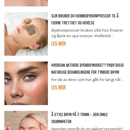
SLIK BRUKER DU HJEMMEØYEKOMPRESSER TIL Å
FJERNE TRETTHET OG HEVELSE
Øyekompresser brukes ofte hos frisører
og åpne en spa-seanse. Imidlertid…
LES MER
HVORDAN AKTIVERE ØYENBRYNVEKST? PRØV DISSE
NATURLIGE BEHANDLINGENE FOR TYKKERE BRYN!
For de av dere som har gått for langt når…
LES MER
Å STYLE BRYN PÅ 3 TRINN – DEN ENKLE
SKJØNNHETEN
Hvordan oppnår du et vakkert utseende?