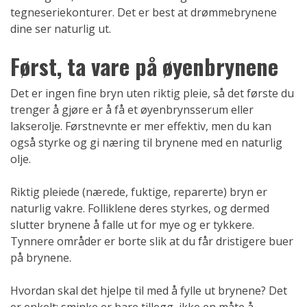
tegneseriekonturer. Det er best at drømmebrynene
dine ser naturlig ut.
Først, ta vare på øyenbrynene
Det er ingen fine bryn uten riktig pleie, så det første du
trenger å gjøre er å få et øyenbrynsserum eller
lakserolje. Førstnevnte er mer effektiv, men du kan
også styrke og gi næring til brynene med en naturlig
olje.
Riktig pleiede (nærede, fuktige, reparerte) bryn er
naturlig vakre. Folliklene deres styrkes, og dermed
slutter brynene å falle ut for mye og er tykkere.
Tynnere områder er borte slik at du får dristigere buer
på brynene.
Hvordan skal det hjelpe til med å fylle ut brynene? Det
er enkelt: sminke er bare tillegg, ikke en måte å