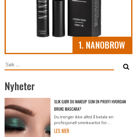
1. NANOBROW
Søk
etter:
Nyheter
SLIK GJØR DU MAKEUP SOM EN PROFF! HVORDAN
BRUKE MASCARA?
Du trenger ikke alltid å betale en
profesjonell sminkeartist for…
LES MER