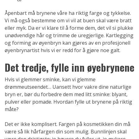
Åpenbart må brynene våre ha riktig farge og tykkelse.
Vi må også bestemme om vi vil at buen skal være bratt
eller myk. Da er vi klare til å forme dem, det vil si plukke
unødvendige hår og trimme de uregjerlige. Kartlegging
og forming av øyenbryn kan gjøres av en profesjonell
øyenbrynartist hvis vi er redd for å gjøre noe galt.
Det tredje, fylle inn øyebrynene
Hvis vi glemmer sminke, kan vi glemme
drømmeutseendet… Uansett hvor vakre dine naturlige
bryn er, bør du forbedre dem med litt sminke: blyant,
pulver eller pomade. Hvordan fylle ut brynene på riktig
måte?
Det er ikke komplisert. Fargen på kosmetikken din må
være så lik hårfargen din som mulig. Bunnlinjen skal
være den dristigste: jo høyere du fyller ut, jo mykere